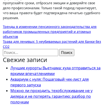
пропускайте сроки, отбросьте эмоции и доверяйте свое
дело профессионалам. Только такой подход гарантирует,
что ваша правота будет подтверждена печатью судебного
решения.
Навигация
Тренды в изменении пенсионного законодательства для
работников промышленных предприятий и атомных
по
объектов
записям
Трава для ленивых: 5 неубиваемых растений для банки без
СО2
Найти:
Свежие записи
Лучшие курорты Вьетнама: куда отправиться за
яркими впечатлениями
Аквариум с нуля: Пошаговый чек-лист для
первого запуска
Можно ли проходить техобслуживание не у
дилера и не потерять гарантию: разбор по
полочкам