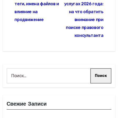
записям
теги, имена файлов и
услугах 2026 года:
влияние на
на что обратить
продвижение
внимание при
поиске правового
консультанта
Найти:
Свежие Записи