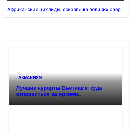
Африканские цихлиды: сокровища великих озер
АКВАРИУМ
Лучшие курорты Вьетнама: куда
отправиться за яркими
впечатлениями