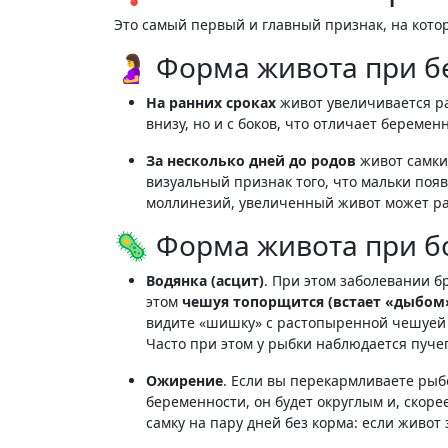
Это самый первый и главный признак, на кото
🤰 Форма живота при 
На ранних сроках
живот увеличивается р
внизу, но и с боков, что отличает береме
За несколько дней до родов
живот самки
визуальный признак того, что мальки появя
моллинезий, увеличенный живот может рас
🦠 Форма живота при б
Водянка (асцит)
. При этом заболевании б
этом
чешуя топорщится (встает «дыбом
видите «шишку» с растопыренной чешуей 
Часто при этом у рыбки наблюдается пуче
Ожирение
. Если вы перекармливаете рыбо
беременности, он будет округлым и, скор
самку на пару дней без корма: если живо