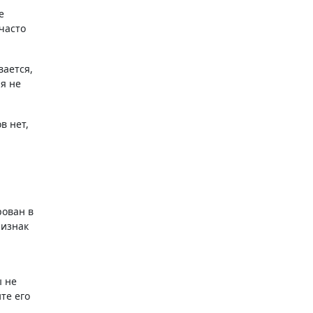
е
часто
вается,
я не
в нет,
рован в
ризнак
ы не
те его