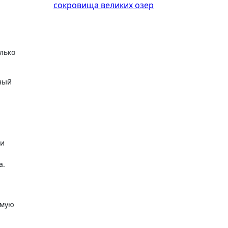
сокровища великих озер
олько
ный
ри
а.
емую