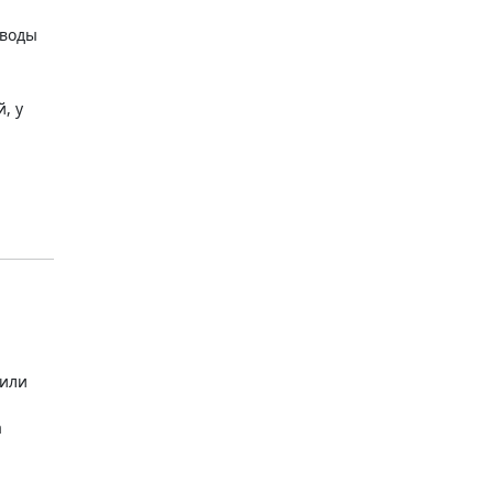
 воды
, у
 или
а