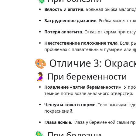
Вялость и апатия
. Больная рыбка малопод
Затрудненное дыхание
. Рыбка может стоя
Потеря аппетита
. Отказ от корма при о
Неестественное положение тела
. Если р
проблемах с плавательным пузырем или д
🎨 Отличие 3: Окрас
🤰 При беременности
Появление «пятна беременности»
. У пр
темное пятно возле анального отверстия
.
Чешуя и кожа в норме
. Тело выглядит зд
покраснений.
Глаза ясные
. Глаза у беременной самки п
🦠 При болезни