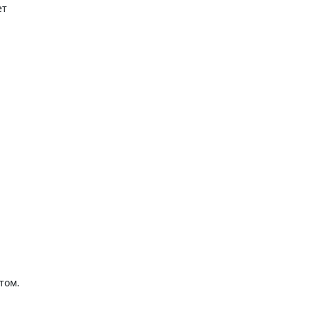
ет
том.