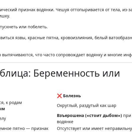
сический признак водянки
. Чешуя оттопыривается от тела, из-з
ишку
.
отускнеть или побелеть
.
оявиться язвы, красные пятна, кровоизлияния, белый ватообраз
но выпячиваются, что часто сопровождает водянку и многие ин
аблица: Беременность или
❌ Болезнь
я, к родам
Округлый, раздутый как шар
ым
Взъерошена («стоит дыбом»)
при
елу
водянке
темное пятно — признак
Отсутствует или имеет неправильн