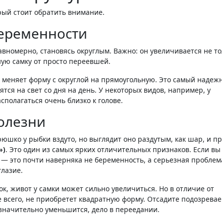
рый стоит обратить внимание.
беременности
авномерно, становясь округлым
. Важно: он увеличивается не т
нную самку от просто переевшей
.
 меняет форму с округлой на прямоугольную
. Это самый надеж
тся на свет со дня на день. У некоторых видов, например, у
полагаться очень близко к голове
.
олезни
рюшко у рыбки вздуто, но выглядит оно раздутым, как шар, и п
»)
. Это один из самых ярких отличительных признаков
. Если вы
— это почти наверняка не беременность, а серьезная проблем
глазие
.
к, живот у самки может сильно увеличиться. Но в отличие от
ее всего, не приобретет квадратную форму. Отсадите подозрева
т значительно уменьшится, дело в переедании
.