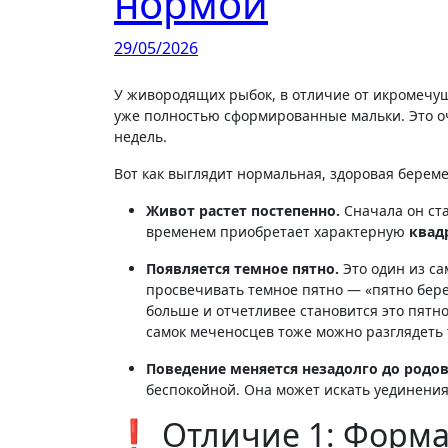
нормой
29/05/2026
У живородящих рыбок, в отличие от икромечущих, оплодотворение происходит внутри самки, и на свет появляются
уже полностью сформированные мальки. Это оч
недель
.
Вот как выглядит нормальная, здоровая береме
Живот растет постепенно.
Сначала он ста
временем приобретает характерную
квад
Появляется темное пятно.
Это один из са
просвечивать темное пятно — «пятно бер
больше и отчетливее становится это пятно
самок меченосцев тоже можно разглядеть 
Поведение меняется незадолго до родов
беспокойной. Она может искать уединения 
❗ Отличие 1: Форма 