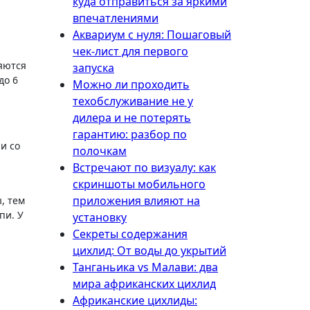
куда отправиться за яркими
впечатлениями
Аквариум с нуля: Пошаговый
чек-лист для первого
запуска
до 6
Можно ли проходить
техобслуживание не у
дилера и не потерять
гарантию: разбор по
и со
полочкам
Встречают по визуалу: как
скриншоты мобильного
приложения влияют на
, тем
ппи
. У
установку
Секреты содержания
цихлид: От воды до укрытий
Танганьика vs Малави: два
мира африканских цихлид
Африканские цихлиды: