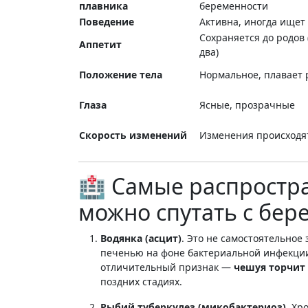
плавника
беременности
Поведение
Активна, иногда ищет
Сохраняется до родов 
Аппетит
два)
Положение тела
Нормальное, плавает 
Глаза
Ясные, прозрачные
Скорость изменений
Изменения происход
🏥 Самые распростр
можно спутать с бе
Водянка (асцит)
. Это не самостоятельное
печенью на фоне бактериальной инфекции
отличительный признак —
чешуя торчит
поздних стадиях
.
Рыбий туберкулез (микобактериоз)
. Хр