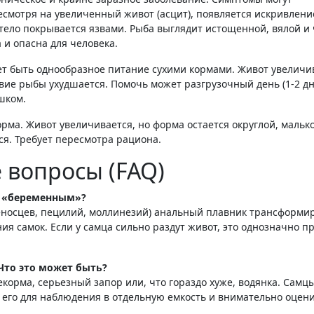
несмотря на увеличенный живот (асцит), появляется искривлени
 тело покрывается язвами
. Рыба выглядит истощенной, вялой и 
 и опасна для человека.
т быть однообразное питание сухими кормами. Живот увеличи
твие рыбы ухудшается. Помочь может разгрузочный день (1-2 дн
шком.
орма. Живот увеличивается, но форма остается округлой, малько
ся
. Требует пересмотра рациона.
 вопросы (FAQ)
ь «беременным»?
еносцев, пецилий, моллинезий) анальный плавник трансформи
я самок. Если у самца сильно раздут живот, это однозначно п
Что это может быть?
екорма, серьезный запор или, что гораздо хуже, водянка. Самц
его для наблюдения в отдельную емкость и внимательно оцени