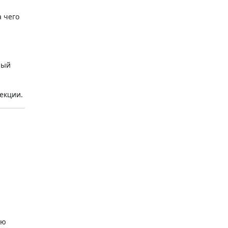
а чего
ный
фекции
.
ую