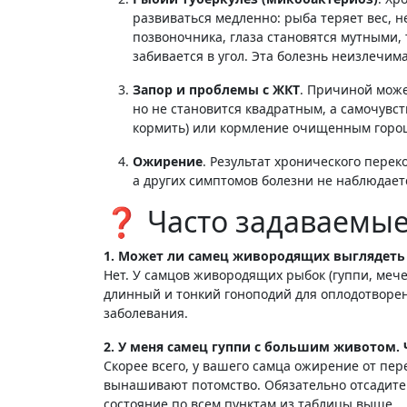
развиваться медленно: рыба теряет вес, 
позвоночника, глаза становятся мутными,
забивается в угол
. Эта болезнь неизлечима
Запор и проблемы с ЖКТ
. Причиной може
но не становится квадратным, а самочувс
кормить) или кормление очищенным горо
Ожирение
. Результат хронического перек
а других симптомов болезни не наблюдает
❓ Часто задаваемые
1. Может ли самец живородящих выглядет
Нет. У самцов живородящих рыбок (гуппи, меч
длинный и тонкий гоноподий для оплодотворени
заболевания
.
2. У меня самец гуппи с большим животом. 
Скорее всего, у вашего самца ожирение от пер
вынашивают потомство. Обязательно отсадите 
состояние по всем пунктам из таблицы выше.