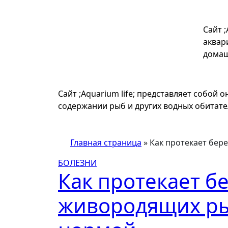
Перейти
к
Сайт 
содержимому
аквар
домаш
Сайт ;Aquarium life; представляет собой 
содержании рыб и других водных обитат
Главная страница
»
Как протекает бер
БОЛЕЗНИ
Как протекает б
живородящих рыб