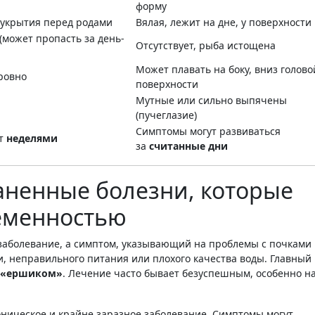
форму
 укрытия перед родами
Вялая, лежит на дне, у поверхности
(может пропасть за день-
Отсутствует, рыба истощена
Может плавать на боку, вниз головой
ровно
поверхности
Мутные или сильно выпячены
(пучеглазие)
Симптомы могут развиваться
ят
неделями
за
считанные дни
аненные болезни, которые
ременностью
 заболевание, а симптом, указывающий на проблемы с почками
, неправильного питания или плохого качества воды. Главный
 «ершиком»
. Лечение часто бывает безуспешным, особенно н
оническое и крайне заразное заболевание. Симптомы могут