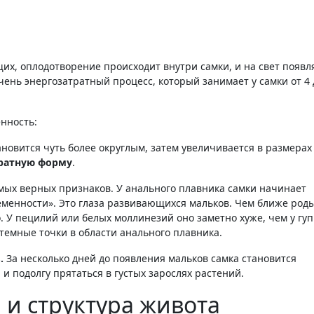
ень энергозатратный процесс, который занимает у самки от 4 
нность:
новится чуть более округлым, затем увеличивается в размерах 
ратную форму
.
мых верных признаков. У анального плавника самки начинает
еменности»
. Это глаза развивающихся мальков. Чем ближе роды
. У пецилий или белых моллинезий оно заметно хуже, чем у гу
темные точки в области анального плавника
.
.
За несколько дней до появления мальков самка становится
и подолгу прятаться в густых зарослях растений
.
и структура живота