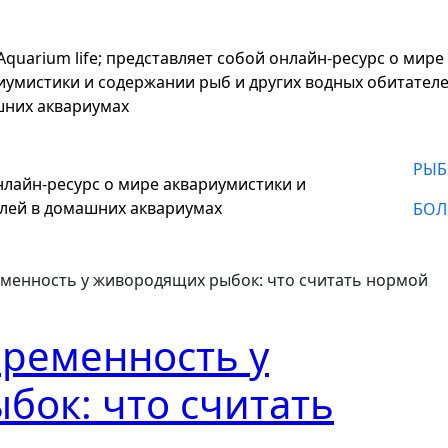
;Aquarium life; представляет собой онлайн-ресурс о мире
иумистики и содержании рыб и других водных обитателе
них аквариумах
РЫБ
онлайн-ресурс о мире аквариумистики и
елей в домашних аквариумах
БОЛ
еменность у живородящих рыбок: что считать нормой
еременность у
ок: что считать