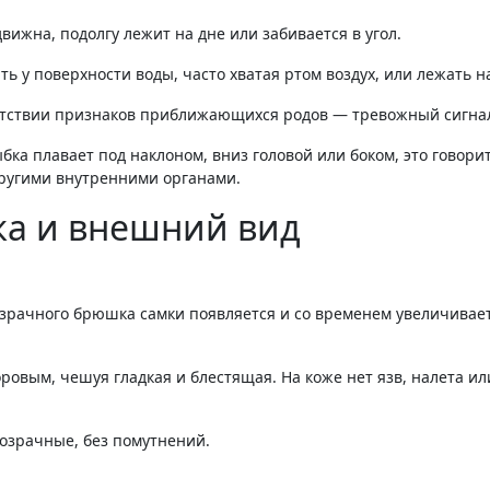
вижна, подолгу лежит на дне или забивается в угол
.
ть у поверхности воды, часто хватая ртом воздух, или лежать н
тсутствии признаков приближающихся родов — тревожный сигна
ыбка плавает под наклоном, вниз головой или боком
, это говори
ругими внутренними органами.
ка и внешний вид
озрачного брюшка самки появляется и со временем увеличивае
оровым, чешуя гладкая и блестящая. На коже нет язв, налета ил
розрачные, без помутнений.