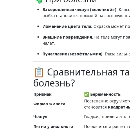
Взъерошенная чешуя («елочкой»)
. Клас
рыбка становится похожей на сосновую ш
Изменение цвета тела
. Окраска может п
Внешние повреждения
. На теле могут п
налет
.
Пучеглазие (экзофтальмия)
. Глаза силь
📋 Сравнительная т
болезнь?
Признак
✅ Беременность
Постепенно округляетс
Форма живота
становится
квадратн
Чешуя
Гладкая, прилегает к т
Пятно у анального
Появляется и растет 