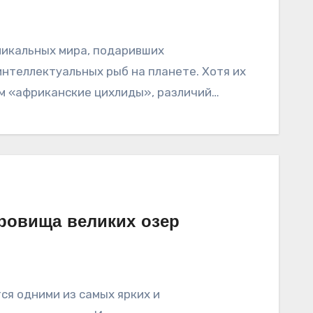
никальных мира, подаривших
интеллектуальных рыб на планете. Хотя их
м «африканские цихлиды», различий…
ровища великих озер
ся одними из самых ярких и