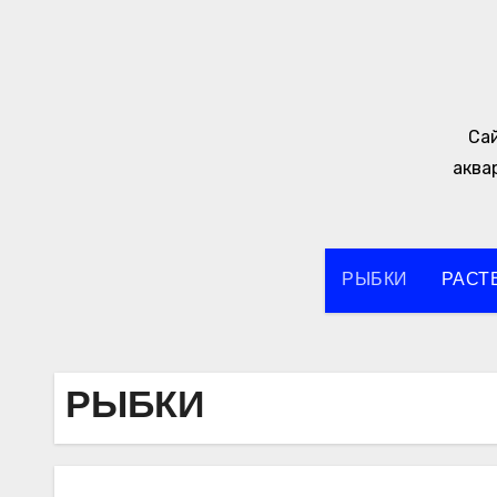
Перейти
к
содержимому
Сай
аква
РЫБКИ
РАСТ
РЫБКИ