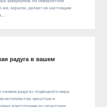
ых аквариумов. Их невероятное
о же, окрасок, делает их настоящим
а.…
кая радуга в вашем
 «живая радуга» подводного мира,
м интеллектом, яркостью и
овых апистограмм до гигантских