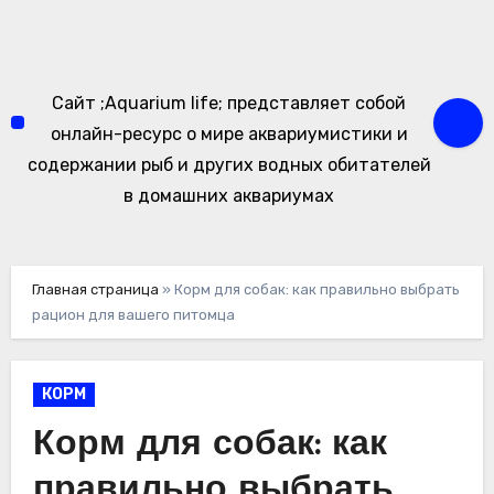
Перейти
к
содержимому
Сайт ;Aquarium life; представляет собой
онлайн-ресурс о мире аквариумистики и
содержании рыб и других водных обитателей
в домашних аквариумах
Главная страница
»
Корм для собак: как правильно выбрать
рацион для вашего питомца
КОРМ
Корм для собак: как
правильно выбрать