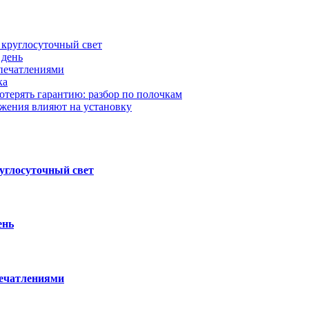
 круглосуточный свет
 день
впечатлениями
ка
отерять гарантию: разбор по полочкам
жения влияют на установку
углосуточный свет
ень
печатлениями