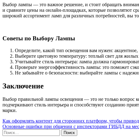
Выбор лампы — это важное решение, и стоит обращать внимани
и сравните цены на онлайн-площадках, которые позволятют ср
широкий ассортимент ламп для различных потребностей, вы точ
Советы по Выбору Лампы
Определите, какой тип освещения вам нужен: акцентное, 
Выберите цветовую температуру: теплый свет для жилых 
Учитывайте стиль интерьера: лампа должна гармонирова
Проверьте энергоэффективность лампы: это поможет сэко
Не забывайте о безопасности: выбирайте лампы с надеж
Заключение
Выбор правильной лампы освещения — это не только вопрос ко
подчеркивают стиль интерьера и способствуют созданию прият
марки.
Навигация
Как оформлять контент для сторонних платформ, чтобы привод
Основные ошибки при общении с инспекторами ГИБДД на мес
по
Найти:
записям