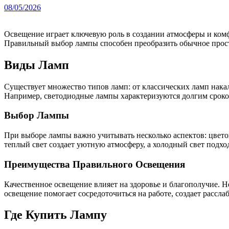
08/05/2026
Освещение играет ключевую роль в создании атмосферы и комфорта в любом доме. Лампы освещения не просто источники света, они вносят вклад в общее настроение и стиль интерьера.
Правильный выбор лампы способен преобразить обычное прост
Виды Ламп
Существует множество типов ламп: от классических ламп нак
Например, светодиодные лампы характеризуются долгим сроком
Выбор Лампы
При выборе лампы важно учитывать несколько аспектов: цветов
теплый свет создает уютную атмосферу, а холодный свет подхо
Преимущества Правильного Освещения
Качественное освещение влияет на здоровье и благополучие. 
освещение помогает сосредоточиться на работе, создает рассл
Где Купить Лампу