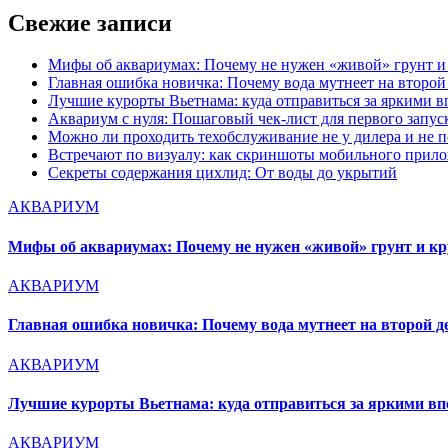
Свежие записи
Мифы об аквариумах: Почему не нужен «живой» грунт и
Главная ошибка новичка: Почему вода мутнеет на второй
Лучшие курорты Вьетнама: куда отправиться за яркими 
Аквариум с нуля: Пошаговый чек-лист для первого запус
Можно ли проходить техобслуживание не у дилера и не п
Встречают по визуалу: как скриншоты мобильного прило
Секреты содержания цихлид: От воды до укрытий
АКВАРИУМ
Мифы об аквариумах: Почему не нужен «живой» грунт и кр
АКВАРИУМ
Главная ошибка новичка: Почему вода мутнеет на второй д
АКВАРИУМ
Лучшие курорты Вьетнама: куда отправиться за яркими в
АКВАРИУМ