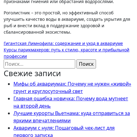
признаками гниения или обрастания водорослями.
Роголистник – это простой, но эффективный способ
улучшить качество воды в аквариуме, создать укрытия для
рыб и внести вклад в поддержание здоровой и
сбалансированной экосистемы.
Навигация
Гигантская Лимнофила: содержание и уход в аквариуме
Курсы парикмахеров: путь к стилю, красоте и прибыльной
по
профессии
записям
Найти:
Свежие записи
Мифы об аквариумах: Почему не нужен «живой»
грунт и круглосуточный свет
Главная ошибка новичка: Почему вода мутнеет
на второй день
Лучшие курорты Вьетнама: куда отправиться за
яркими впечатлениями
Аквариум с нуля: Пошаговый чек-лист для
первого запуска