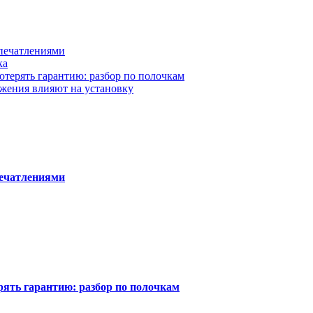
впечатлениями
ка
отерять гарантию: разбор по полочкам
жения влияют на установку
печатлениями
рять гарантию: разбор по полочкам