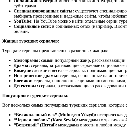
Онлайн-кинотеатры:
многие онлайн-кинотеатры, такие к
субтитрами.
Специализированные сайты:
существуют специализиров
выбирать проверенные и надежные сайты, чтобы избежать
YouTube:
На YouTube можно найти отдельные серии турец
Социальные сети:
в социальных сетях (например, ВКонт
онлайн.
Жанры турецких сериалов:
Турецкие сериалы представлены в различных жанрах:
Мелодрамы:
самый популярный жанр, рассказывающий о
Драмы:
сериалы, затрагивающие серьезные социальные 
Комедии:
легкие и веселые сериалы, поднимающие настр
Исторические драмы:
сериалы, основанные на историче
Боевики:
сериалы, наполненные динамичными сценами, 
Детективы:
сериалы, рассказывающие о расследовании п
Популярные турецкие сериалы:
Вот несколько самых популярных турецких сериалов, которые 
“Великолепный век” (Muhteşem Yüzyıl):
историческая д
“Черная любовь” (Kara Sevda):
мелодрама о трагическо
“Ветреный” (Hercai):
мелодрама о мести и любви между