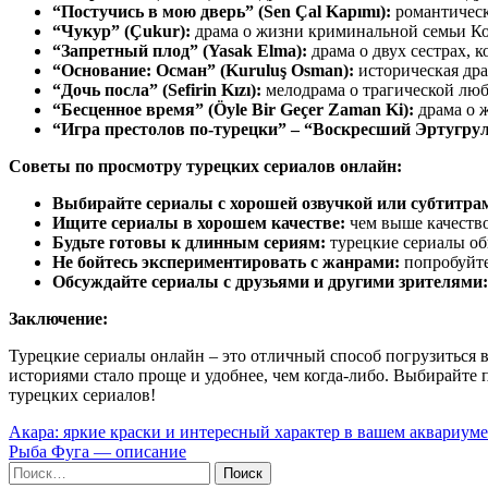
“Постучись в мою дверь” (Sen Çal Kapımı):
романтическ
“Чукур” (Çukur):
драма о жизни криминальной семьи Ко
“Запретный плод” (Yasak Elma):
драма о двух сестрах, к
“Основание: Осман” (Kuruluş Osman):
историческая др
“Дочь посла” (Sefirin Kızı):
мелодрама о трагической лю
“Бесценное время” (Öyle Bir Geçer Zaman Ki):
драма о ж
“Игра престолов по-турецки” – “Воскресший Эртугрул” (
Советы по просмотру турецких сериалов онлайн:
Выбирайте сериалы с хорошей озвучкой или субтитра
Ищите сериалы в хорошем качестве:
чем выше качество
Будьте готовы к длинным сериям:
турецкие сериалы об
Не бойтесь экспериментировать с жанрами:
попробуйте
Обсуждайте сериалы с друзьями и другими зрителями:
Заключение:
Турецкие сериалы онлайн – это отличный способ погрузиться 
историями стало проще и удобнее, чем когда-либо. Выбирайте
турецких сериалов!
Навигация
Акара: яркие краски и интересный характер в вашем аквариуме
Рыба Фуга — описание
по
Найти: