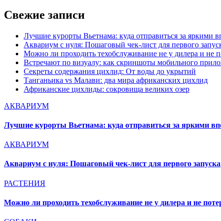
записям
Свежие записи
Лучшие курорты Вьетнама: куда отправиться за яркими 
Аквариум с нуля: Пошаговый чек-лист для первого запус
Можно ли проходить техобслуживание не у дилера и не п
Встречают по визуалу: как скриншоты мобильного прило
Секреты содержания цихлид: От воды до укрытий
Танганьика vs Малави: два мира африканских цихлид
Африканские цихлиды: сокровища великих озер
АКВАРИУМ
Лучшие курорты Вьетнама: куда отправиться за яркими в
АКВАРИУМ
Аквариум с нуля: Пошаговый чек-лист для первого запуска
РАСТЕНИЯ
Можно ли проходить техобслуживание не у дилера и не поте