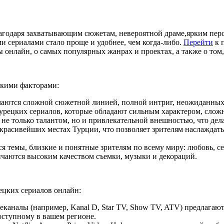
и сериалами стало проще и удобнее, чем когда-либо.
Перейти
к 
лы онлайн, о самых популярных жанрах и проектах, а также о том
ькими факторами:
чаются сложной сюжетной линией, полной интриг, неожиданных
урецких сериалов, которые обладают сильным характером, слож
не только талантом, но и привлекательной внешностью, что дел
красивейших местах Турции, что позволяет зрителям наслаждать
я темы, близкие и понятные зрителям по всему миру: любовь, сем
чаются высоким качеством съемки, музыки и декораций.
цких сериалов онлайн:
еканалы (например, Kanal D, Star TV, Show TV, ATV) предлагаю
доступному в вашем регионе.