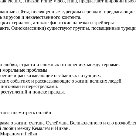
ак Netflix, Amazon Prime Video, Hulu, предлагают широкий выб
анные сайты, посвященные турецким сериалам, предлагающие п
 вирусов и некачественного контента.
ких сериалов, а также фанатские нарезки и трейлеры.
акте, Одноклассники) существуют группы, посвященные турецки
 любви, страсти и сложных отношениях между героями.
и моральные проблемы.
оение и рассказывающие о забавных ситуациях.
ских событиях и рассказывающие о жизни великих людей.
погонями и перестрелками.
реступлений и поиске правды.
стоит посмотреть онлайн:
рама о жизни султана Сулеймана Великолепного и его возлюбл
й любви между Кемалем и Нихан.
 Мираном и Рейян.