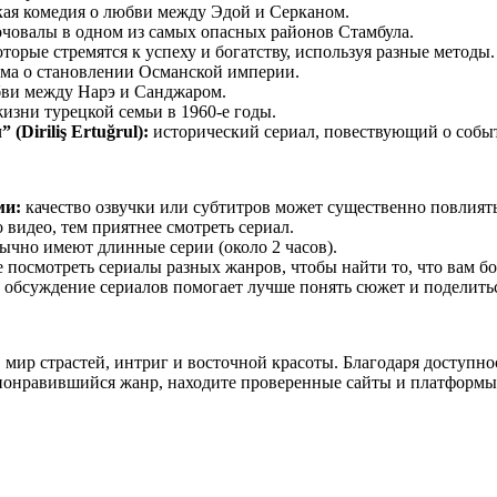
ая комедия о любви между Эдой и Серканом.
човалы в одном из самых опасных районов Стамбула.
оторые стремятся к успеху и богатству, используя разные методы.
ама о становлении Османской империи.
бви между Нарэ и Санджаром.
изни турецкой семьи в 1960-е годы.
Diriliş Ertuğrul):
исторический сериал, повествующий о собы
ми:
качество озвучки или субтитров может существенно повлиять
 видео, тем приятнее смотреть сериал.
ычно имеют длинные серии (около 2 часов).
 посмотреть сериалы разных жанров, чтобы найти то, что вам бо
обсуждение сериалов помогает лучше понять сюжет и поделить
в мир страстей, интриг и восточной красоты. Благодаря доступ
 понравившийся жанр, находите проверенные сайты и платформы,