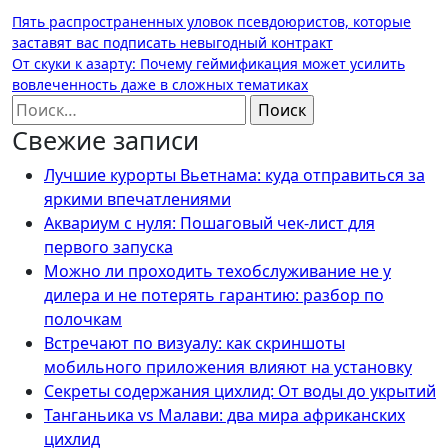
Навигация
Пять распространенных уловок псевдоюристов, которые
заставят вас подписать невыгодный контракт
по
От скуки к азарту: Почему геймификация может усилить
записям
вовлеченность даже в сложных тематиках
Найти:
Свежие записи
Лучшие курорты Вьетнама: куда отправиться за
яркими впечатлениями
Аквариум с нуля: Пошаговый чек-лист для
первого запуска
Можно ли проходить техобслуживание не у
дилера и не потерять гарантию: разбор по
полочкам
Встречают по визуалу: как скриншоты
мобильного приложения влияют на установку
Секреты содержания цихлид: От воды до укрытий
Танганьика vs Малави: два мира африканских
цихлид