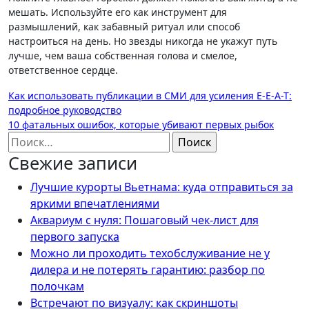
мешать
. Используйте его как инструмент для
размышлений, как забавный ритуал или способ
настроиться на день. Но звезды никогда не укажут путь
лучше, чем ваша собственная голова и смелое,
ответственное сердце.
Навигация
Как использовать публикации в СМИ для усиления E-E-A-T:
подробное руководство
по
10 фатальных ошибок, которые убивают первых рыбок
записям
Найти:
Свежие записи
Лучшие курорты Вьетнама: куда отправиться за
яркими впечатлениями
Аквариум с нуля: Пошаговый чек-лист для
первого запуска
Можно ли проходить техобслуживание не у
дилера и не потерять гарантию: разбор по
полочкам
Встречают по визуалу: как скриншоты