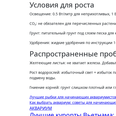
Условия для роста
Освещение: 0.5 Вт/литр для неприхотливых, 1 В
СО₂: не обязателен для перечисленных растени
Грунт: питательный грунт под слоем песка для
Удобрения: жидкие удобрения по инструкции 1
Распространенные про
Желтеющие листья: не хватает железа. Добавьт
Рост водорослей: избыточный свет + избыток п
подмену воды.
Гниение корней: грунт слишком плотный или г
Навигация
Лучшие рыбки для начинающих аквариумисто
Как выбрать аквариум: советы для начинающи
по
АКВАРИУМ
Лучшие курорты Вьетнама: 