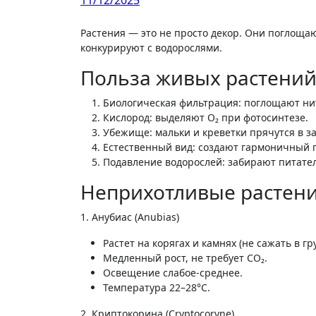
11/12/2025
Растения — это не просто декор. Они поглощают токсины, насыщают кислородом, создают убежища для рыб и
конкурируют с водорослями.
Польза живых растени
Биологическая фильтрация: поглощают ни
Кислород: выделяют О₂ при фотосинтезе.
Убежище: мальки и креветки прячутся в за
Естественный вид: создают гармоничный 
Подавление водорослей: забирают питате
Неприхотливые растени
1. Анубиас (Anubias)
Растет на корягах и камнях (не сажать в гру
Медленный рост, не требует СО₂.
Освещение слабое-среднее.
Температура 22–28°C.
2. Криптокорина (Cryptocoryne)