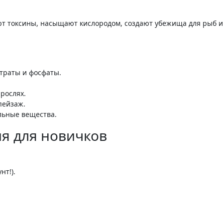
й
траты и фосфаты.
рослях.
пейзаж.
льные вещества.
я для новичков
нт!).