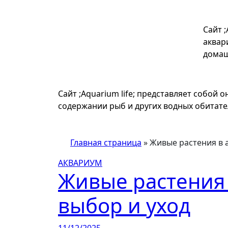
Перейти
к
Сайт 
содержимому
аквар
домаш
Сайт ;Aquarium life; представляет собой 
содержании рыб и других водных обитат
Главная страница
»
Живые растения в а
АКВАРИУМ
Живые растения 
выбор и уход