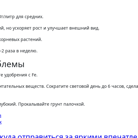
т/литр для средних.
й, но ускоряет рост и улучшает внешний вид.
 корневых растений.
–2 раза в неделю.
блемы
е удобрения с Fe.
итательных веществ. Сократите световой день до 6 часов, сдел
лубокий. Прокалывайте грунт палочкой.
в
х
куда отправиться за яркими впечатл