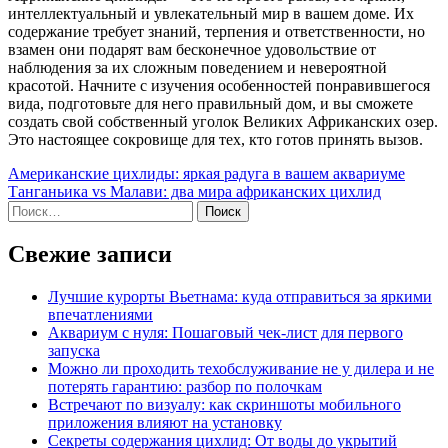
интеллектуальный и увлекательный мир в вашем доме. Их
содержание требует знаний, терпения и ответственности, но
взамен они подарят вам бесконечное удовольствие от
наблюдения за их сложным поведением и невероятной
красотой. Начните с изучения особенностей понравившегося
вида, подготовьте для него правильный дом, и вы сможете
создать свой собственный уголок Великих Африканских озер.
Это настоящее сокровище для тех, кто готов принять вызов.
Навигация
Американские цихлиды: яркая радуга в вашем аквариуме
Танганьика vs Малави: два мира африканских цихлид
по
Найти:
записям
Свежие записи
Лучшие курорты Вьетнама: куда отправиться за яркими
впечатлениями
Аквариум с нуля: Пошаговый чек-лист для первого
запуска
Можно ли проходить техобслуживание не у дилера и не
потерять гарантию: разбор по полочкам
Встречают по визуалу: как скриншоты мобильного
приложения влияют на установку
Секреты содержания цихлид: От воды до укрытий