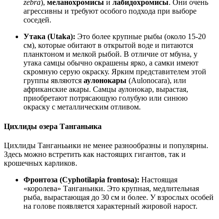
zebra
),
меланохромисы
и
лабидохромисы
. Они очень
агрессивны и требуют особого подхода при выборе
соседей
.
Утака (Utaka):
Это более крупные рыбы (около 15-20
см
), которые обитают в открытой воде и питаются
планктоном и мелкой рыбой
. В отличие от мбуна, у
утака самцы обычно окрашены ярко, а самки имеют
скромную серую окраску
. Ярким представителем этой
группы являются
аулонокары
(Aulonocara), или
африканские акары
. Самцы аулонокар, вырастая,
приобретают потрясающую голубую или синюю
окраску с металлическим отливом
.
Цихлиды озера Танганьика
Цихлиды Танганььики не менее разнообразны и популярны
.
Здесь можно встретить как настоящих гигантов, так и
крошечных карликов
.
Фронтоза (Cyphotilapia frontosa):
Настоящая
«королева» Танганьики. Это крупная, медлительная
рыба, вырастающая до 30 см и более
. У взрослых особей
на голове появляется характерный жировой нарост
.