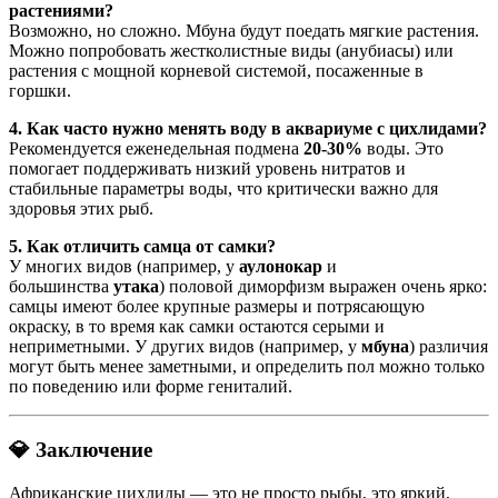
растениями?
Возможно, но сложно. Мбуна будут поедать мягкие растения.
Можно попробовать жестколистные виды (анубиасы) или
растения с мощной корневой системой, посаженные в
горшки.
4. Как часто нужно менять воду в аквариуме с цихлидами?
Рекомендуется еженедельная подмена
20-30%
воды
. Это
помогает поддерживать низкий уровень нитратов и
стабильные параметры воды, что критически важно для
здоровья этих рыб.
5. Как отличить самца от самки?
У многих видов (например, у
аулонокар
и
большинства
утака
) половой диморфизм выражен очень ярко:
самцы имеют более крупные размеры и потрясающую
окраску, в то время как самки остаются серыми и
неприметными
. У других видов (например, у
мбуна
) различия
могут быть менее заметными, и определить пол можно только
по поведению или форме гениталий.
💎 Заключение
Африканские цихлиды — это не просто рыбы, это яркий,