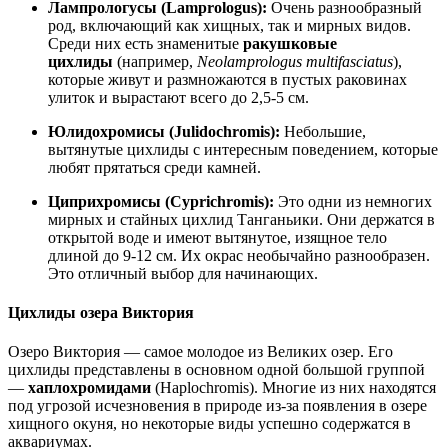
Лампрологусы (Lamprologus):
Очень разнообразный
род, включающий как хищных, так и мирных видов.
Среди них есть знаменитые
ракушковые
цихлиды
(например,
Neolamprologus multifasciatus
),
которые живут и размножаются в пустых раковинах
улиток и вырастают всего до 2,5-5 см
.
Юлидохромисы (Julidochromis):
Небольшие,
вытянутые цихлиды с интересным поведением, которые
любят прятаться среди камней
.
Циприхромисы (Cyprichromis):
Это одни из немногих
мирных и стайных цихлид Танганьики
. Они держатся в
открытой воде и имеют вытянутое, изящное тело
длиной до 9-12 см
. Их окрас необычайно разнообразен
.
Это отличный выбор для начинающих
.
Цихлиды озера Виктория
Озеро Виктория — самое молодое из Великих озер
. Его
цихлиды представлены в основном одной большой группой
—
хаплохромидами
(Haplochromis)
. Многие из них находятся
под угрозой исчезновения в природе из-за появления в озере
хищного окуня, но некоторые виды успешно содержатся в
аквариумах.