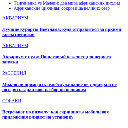
Танганьика vs Малави: два мира африканских цихлид
Африканские цихлиды: сокровища великих озер
АКВАРИУМ
Лучшие курорты Вьетнама: куда отправиться за яркими
впечатлениями
АКВАРИУМ
Аквариум с нуля: Пошаговый чек-лист для первого
запуска
РАСТЕНИЯ
Можно ли проходить техобслуживание не у дилера и не
потерять гарантию: разбор по полочкам
СОБАКИ
Встречают по визуалу: как скриншоты мобильного
приложения влияют на установку