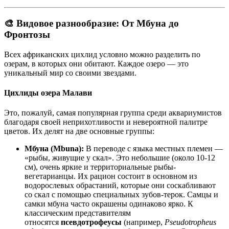
🎨 Видовое разнообразие: От Мбуна до
Фронтозы
Всех африканских цихлид условно можно разделить по
озерам, в которых они обитают. Каждое озеро — это
уникальный мир со своими звездами.
Цихлиды озера Малави
Это, пожалуй, самая популярная группа среди аквариумистов
благодаря своей неприхотливости и невероятной палитре
цветов
. Их делят на две основные группы
:
Мбуна (Mbuna):
В переводе с языка местных племен —
«рыбы, живущие у скал»
. Это небольшие (около 10-12
см
), очень яркие и территориальные рыбы-
вегетарианцы
. Их рацион состоит в основном из
водорослевых обрастаний, которые они соскабливают
со скал с помощью специальных зубов-терок
. Самцы и
самки мбуна часто окрашены одинаково ярко
. К
классическим представителям
относятся
псевдотрофеусы
(например,
Pseudotropheus