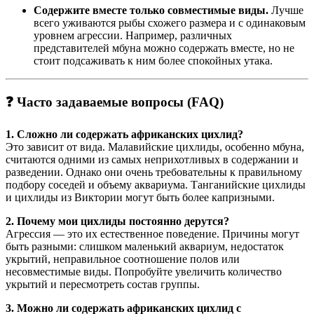
Содержите вместе только совместимые виды.
Лучше
всего уживаются рыбы схожего размера и с одинаковым
уровнем агрессии. Например, различных
представителей мбуна можно содержать вместе, но не
стоит подсаживать к ним более спокойных утака
.
❓ Часто задаваемые вопросы (FAQ)
1. Сложно ли содержать африканских цихлид?
Это зависит от вида. Малавийские цихлиды, особенно мбуна,
считаются одними из самых неприхотливых в содержании и
разведении
. Однако они очень требовательны к правильному
подбору соседей и объему аквариума. Танганийские цихлиды
и цихлиды из Виктории могут быть более капризными.
2. Почему мои цихлиды постоянно дерутся?
Агрессия — это их естественное поведение
. Причины могут
быть разными: слишком маленький аквариум, недостаток
укрытий, неправильное соотношение полов или
несовместимые виды. Попробуйте увеличить количество
укрытий и пересмотреть состав группы.
3. Можно ли содержать африканских цихлид с