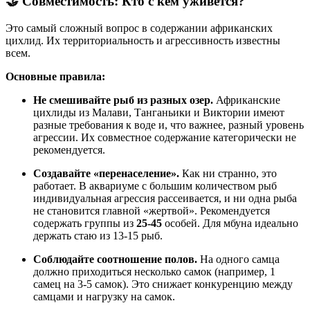
🤝 Совместимость: Кто с кем уживется?
Это самый сложный вопрос в содержании африканских
цихлид. Их территориальность и агрессивность известны
всем
.
Основные правила:
Не смешивайте рыб из разных озер.
Африканские
цихлиды из Малави, Танганьики и Виктории имеют
разные требования к воде и, что важнее, разный уровень
агрессии. Их совместное содержание категорически не
рекомендуется.
Создавайте «перенаселение».
Как ни странно, это
работает. В аквариуме с большим количеством рыб
индивидуальная агрессия рассеивается, и ни одна рыба
не становится главной «жертвой». Рекомендуется
содержать группы из
25-45
особей
. Для мбуна идеально
держать стаю из 13-15 рыб
.
Соблюдайте соотношение полов.
На одного самца
должно приходиться несколько самок (например, 1
самец на 3-5 самок
). Это снижает конкуренцию между
самцами и нагрузку на самок.