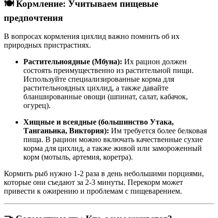
🍽️ Кормление: Учитываем пищевые
предпочтения
В вопросах кормления цихлид важно помнить об их
природных пристрастиях
.
Растительноядные (Мбуна):
Их рацион должен
состоять преимущественно из растительной пищи
.
Используйте специализированные корма для
растительноядных цихлид, а также давайте
бланшированные овощи (шпинат, салат, кабачок,
огурец)
.
Хищные и всеядные (большинство Утака,
Танганьика, Виктория):
Им требуется более белковая
пища. В рацион можно включать качественные сухие
корма для цихлид, а также живой или замороженный
корм (мотыль, артемия, коретра)
.
Кормить рыб нужно 1-2 раза в день небольшими порциями,
которые они съедают за 2-3 минуты
. Перекорм может
привести к ожирению и проблемам с пищеварением.