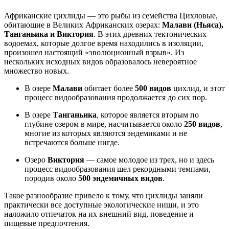
Африканские цихлиды — это рыбы из семейства Цихловые,
обитающие в Великих Африканских озерах:
Малави (Ньяса),
Танганьика и Виктория
. В этих древних тектонических
водоемах, которые долгое время находились в изоляции,
произошел настоящий «эволюционный взрыв». Из
нескольких исходных видов образовалось невероятное
множество новых
.
В озере
Малави
обитает более
500 видов
цихлид, и этот
процесс видообразования продолжается до сих пор
.
В озере
Танганьика
, которое является вторым по
глубине озером в мире, насчитывается около
250 видов
,
многие из которых являются эндемиками и не
встречаются больше нигде
.
Озеро
Виктория
— самое молодое из трех, но и здесь
процесс видообразования шел рекордными темпами,
породив около
500 эндемичных видов
.
Такое разнообразие привело к тому, что цихлиды заняли
практически все доступные экологические ниши, и это
наложило отпечаток на их внешний вид, поведение и
пищевые предпочтения
.