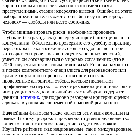
связанных с банкротством, субсидиарной ответственностью,
корпоративными конфликтами или экономическими
преступлениями, ставки невероятно высоки. Ошибка на этапе
выбора представителя может стоить бизнесу инвесторов, а
человеку — свободы или всего состояния.
Чтобы минимизировать риски, необходимо проводить
глубокий бэкграунд-чек (проверку истории) потенциального
консультанта. Обязательно проверяйте его судебную практику
через открытые картотеки дел: сколько судов аналогичной
категории он провел, каков процент успешных решений,
умеет ли он договариваться о мировых соглашениях (что в
2026 году считается высшим пилотажем). Если вы находитесь
в поиске компетентного специалиста для резонансного или
крайне запутанного процесса, стоит опираться на
проверенные алгоритмы отбора, которые предлагают
профильные эксперты. Полезные рекомендации и пошаговые
инструкции о том, как не ошибиться с выбором, содержит
данный
источник
, где подробно разобраны критерии оценки
адвоката в условиях современной правовой реальности.
Важнейшим фактором также является репутация команды на
рынке. В эпоху цифровой прозрачности утаить недовольство
клиентов или неэтичное поведение в суде невозможно.
Изучайте рейтинги (как национальные, так и международные,
если они применимы), читайте отзывы на независимых