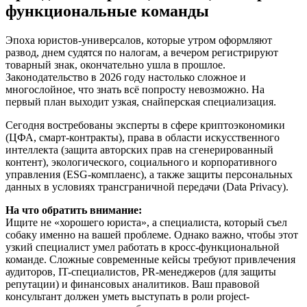
функциональные команды
Эпоха юристов-универсалов, которые утром оформляют
развод, днем судятся по налогам, а вечером регистрируют
товарный знак, окончательно ушла в прошлое.
Законодательство в 2026 году настолько сложное и
многослойное, что знать всё попросту невозможно. На
первый план выходит узкая, снайперская специализация.
Сегодня востребованы эксперты в сфере криптоэкономики
(ЦФА, смарт-контракты), права в области искусственного
интеллекта (защита авторских прав на сгенерированный
контент), экологического, социального и корпоративного
управления (ESG-комплаенс), а также защиты персональных
данных в условиях трансграничной передачи (Data Privacy).
На что обратить внимание:
Ищите не «хорошего юриста», а специалиста, который съел
собаку именно на вашей проблеме. Однако важно, чтобы этот
узкий специалист умел работать в кросс-функциональной
команде. Сложные современные кейсы требуют привлечения
аудиторов, IT-специалистов, PR-менеджеров (для защиты
репутации) и финансовых аналитиков. Ваш правовой
консультант должен уметь выступать в роли project-