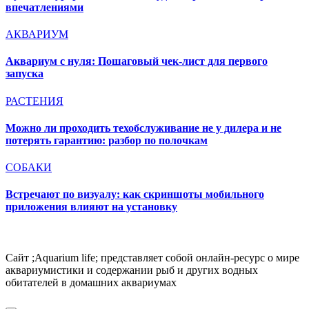
впечатлениями
АКВАРИУМ
Аквариум с нуля: Пошаговый чек-лист для первого
запуска
РАСТЕНИЯ
Можно ли проходить техобслуживание не у дилера и не
потерять гарантию: разбор по полочкам
СОБАКИ
Встречают по визуалу: как скриншоты мобильного
приложения влияют на установку
Сайт ;Aquarium life; представляет собой онлайн-ресурс о мире
аквариумистики и содержании рыб и других водных
обитателей в домашних аквариумах