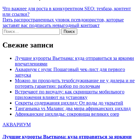
Навигация
Что важнее для роста в конкурентном SEO: техбаза, контент
или ссылки?
по
Пять распространенных уловок псевдоюристов, которые
записям
заставят вас подписать невыгодный контракт
Найти:
Свежие записи
Лучшие курорты Вьетнама: куда отправиться за яркими
впечатлениями
Аквариум с нуля: Пошаговый чек-лист для первого
запуска
Можно ли проходить техобслуживание не у дилера и не
потерять гарантию: разбор по полочкам
Встречают по визуалу: как скриншоты мобильного
приложения влияют на установку
Секреты содержания цихлид: От воды до укрытий
Танганьика vs Малави: два мира африканских цихлид
Африканские цихлиды: сокровища великих озер
АКВАРИУМ
Лучшие курорты Вьетнама: куда отправиться за яркими