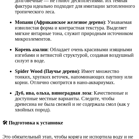
долговечные — не гниют десятилетиями
. Их тёмная
фактура идеально подходит для имитации затопленного
тропического леса
.
Мопани (Африканское железное дерево)
: Узнаваемая
извилистая форма и контрастная текстура. Выделяет
мягкие янтарные тона, служит природным источником
микроэлементов
.
Корень азалии
: Обладает очень красивыми изящными
изгибами и ветвистой структурой, создавая воздушный
силуэт в воде
.
Spider Wood (Паучье дерево)
: Имеет множество
тонких, хрупких веточек, напоминающих паутину или
корни. Отлично смотрится в нано-аквариумах
.
Дуб, ива, ольха, виноградная лоза
: Качественные и
доступные местные варианты. Следите, чтобы
древесина не была свежей и не содержала смол (как у
хвойных пород)
.
🛠️ Подготовка к установке
Это обязательный этап, чтобы коряга не испортила воду и не