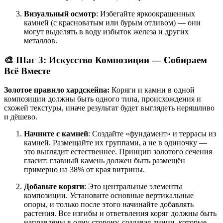
Визуальный осмотр
: Избегайте яркоокрашенных
камней (с красноватым или бурым отливом) — они
могут выделять в воду избыток железа и других
металлов
.
🎨 Шаг 3: Искусство Композиции — Собираем
Всё Вместе
Золотое правило хардскейпа:
Коряги и камни в одной
композиции должны быть одного типа, происхождения и
схожей текстуры, иначе результат будет выглядеть неряшливо
и дёшево
.
Начните с камней
: Создайте «фундамент» и террасы из
камней. Размещайте их группами, а не в одиночку —
это выглядит естественнее
. Принцип золотого сечения
гласит: главный камень должен быть размещён
примерно на 38% от края витрины
.
Добавьте коряги
: Это центральные элементы
композиции. Установите основные вертикальные
опоры, и только после этого начинайте добавлять
растения. Все изгибы и ответвления коряг должны быть
направлены в одну сторону, создавая линии, которые