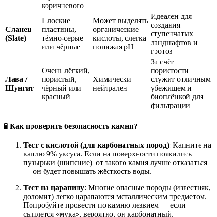
коричневого
Идеален для
Плоские
Может выделять
создания
Сланец
пластины,
органические
ступенчатых
(Slate)
тёмно-серые
кислоты, слегка
ландшафтов и
или чёрные
понижая pH
гротов
За счёт
Очень лёгкий,
пористости
Лава /
пористый,
Химически
служит отличным
Шунгит
чёрный или
нейтрален
убежищем и
красный
биоплёнкой для
фильтрации
🧪 Как проверить безопасность камня?
Тест с кислотой (для карбонатных пород)
: Капните на
каплю 9% уксуса. Если на поверхности появились
пузырьки (шипение), от такого камня лучше отказаться
— он будет повышать жёсткость воды
.
Тест на царапину
: Многие опасные породы (известняк,
доломит) легко царапаются металлическим предметом.
Попробуйте провести по камню лезвием — если
сыплется «мука», вероятно, он карбонатный.