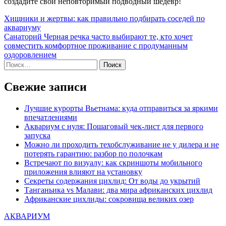
создадите свой неповторимый подводный шедевр!
Навигация
Хищники и жертвы: как правильно подбирать соседей по
аквариуму
по
Санаторий Черная речка часто выбирают те, кто хочет
записям
совместить комфортное проживание с продуманным
оздоровлением
Найти:
Свежие записи
Лучшие курорты Вьетнама: куда отправиться за яркими
впечатлениями
Аквариум с нуля: Пошаговый чек-лист для первого
запуска
Можно ли проходить техобслуживание не у дилера и не
потерять гарантию: разбор по полочкам
Встречают по визуалу: как скриншоты мобильного
приложения влияют на установку
Секреты содержания цихлид: От воды до укрытий
Танганьика vs Малави: два мира африканских цихлид
Африканские цихлиды: сокровища великих озер
АКВАРИУМ