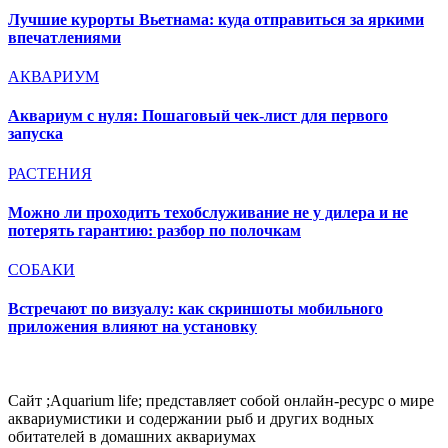
Лучшие курорты Вьетнама: куда отправиться за яркими
впечатлениями
АКВАРИУМ
Аквариум с нуля: Пошаговый чек-лист для первого
запуска
РАСТЕНИЯ
Можно ли проходить техобслуживание не у дилера и не
потерять гарантию: разбор по полочкам
СОБАКИ
Встречают по визуалу: как скриншоты мобильного
приложения влияют на установку
Сайт ;Aquarium life; представляет собой онлайн-ресурс о мире
аквариумистики и содержании рыб и других водных
обитателей в домашних аквариумах