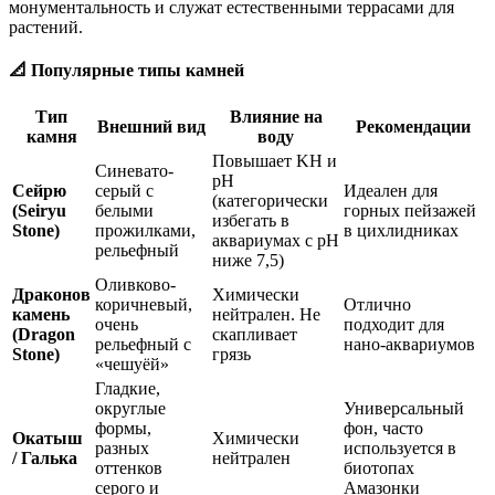
монументальность и служат естественными террасами для
растений.
📐 Популярные типы камней
Тип
Влияние на
Внешний вид
Рекомендации
камня
воду
Повышает KH и
Синевато-
pH
Сейрю
серый с
Идеален для
(категорически
(Seiryu
белыми
горных пейзажей
избегать в
Stone)
прожилками,
в цихлидниках
аквариумах с pH
рельефный
ниже 7,5)
Оливково-
Драконов
Химически
коричневый,
Отлично
камень
нейтрален. Не
очень
подходит для
(Dragon
скапливает
рельефный с
нано-аквариумов
Stone)
грязь
«чешуёй»
Гладкие,
округлые
Универсальный
формы,
фон, часто
Окатыш
Химически
разных
используется в
/ Галька
нейтрален
оттенков
биотопах
серого и
Амазонки