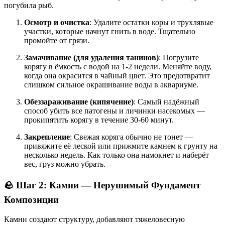
погубила рыб.
Осмотр и очистка
: Удалите остатки коры и трухлявые
участки, которые начнут гнить в воде
. Тщательно
промойте от грязи
.
Замачивание (для удаления танинов)
: Погрузите
корягу в ёмкость с водой на 1-2 недели
. Меняйте воду,
когда она окрасится в чайный цвет. Это предотвратит
слишком сильное окрашивание воды в аквариуме.
Обеззараживание (кипячение)
: Самый надёжный
способ убить все патогены и личинки насекомых —
прокипятить корягу в течение 30-60 минут
.
Закрепление
: Свежая коряга обычно не тонет —
привяжите её леской или прижмите камнем к грунту на
несколько недель. Как только она намокнет и наберёт
вес, груз можно убрать.
🪨 Шаг 2: Камни — Нерушимый Фундамент
Композиции
Камни создают структуру, добавляют тяжеловесную