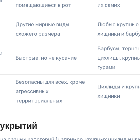
м
помещающиеся в рот
их самих
Другие мирные виды
Любые крупные
схожего размера
хищники и барб
Барбусы, тернец
и
Быстрые, но не кусачие
цихлиды, крупн
гурами
Безопасны для всех, кроме
Цихлиды и круп
агрессивных
хищники
территориальных
 укрытий
 из разных категорий (например, крупных цихлид и ш