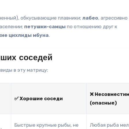
ненный), обкусывающие плавники;
лабео
, агрессивно
аселении;
петушки-самцы
по отношению друг к
кие цихлиды мбуна
.
чших соседей
виды в эту матрицу:
и
❌ Несовмести
✅ Хорошие соседи
(опасные)
Быстрые крупные рыбы, не
Любая рыба мел