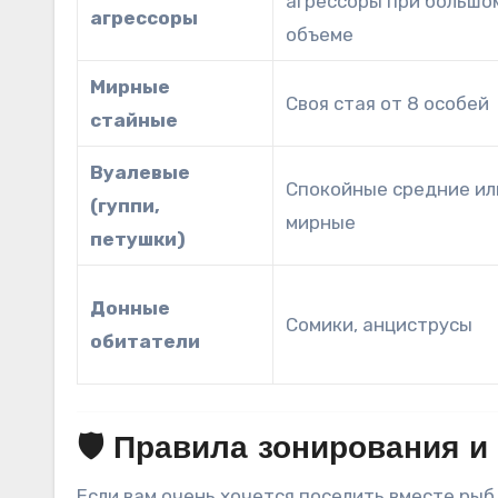
агрессоры при большо
агрессоры
объеме
Мирные
Своя стая от 8 особей
стайные
Вуалевые
Спокойные средние ил
(гуппи,
мирные
петушки)
Донные
Сомики, анциструсы
обитатели
🛡️ Правила зонирования и
Если вам очень хочется поселить вместе рыб