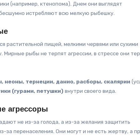
ики (например, ктенопома). Днем они выглядят
ю бесшумно истребляют всю мелкую рыбешку
.
ые
ся растительной пищей, мелкими червями или сухими
у
. Мирные рыбы не терпят агрессии, в стрессе они те
, неоны, тернеции, данио, расборы, скалярии
(ус
ики (гурами, петушки)
внутри своего вида
.
е агрессоры
адают не из-за голода, а из-за желания защитить
-за перенаселения. Они могут и не есть жертву, а п