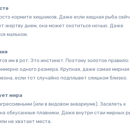
есте
росто кормите хищников. Даже если хищная рыба сейч
ует жертву днем, она может охотиться ночью. Даже
ся мальком
.
ния
ся им в рот. Это инстинкт. Поэтому золотое правило:
римерно одного размера
. Крупная, даже самая мирная
еона, если тот случайно подплывет слишком близко.
ует мира
агрессивными (или в видовом аквариуме). Заселять к
 на обкусанные плавники
. Даже внутри стаи мирных р
или не хватает места.