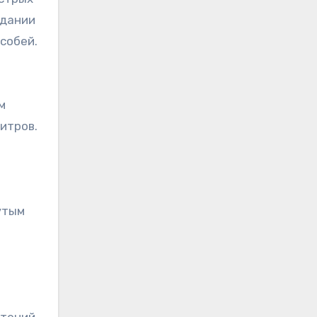
здании
особей
.
м
литров
.
утым