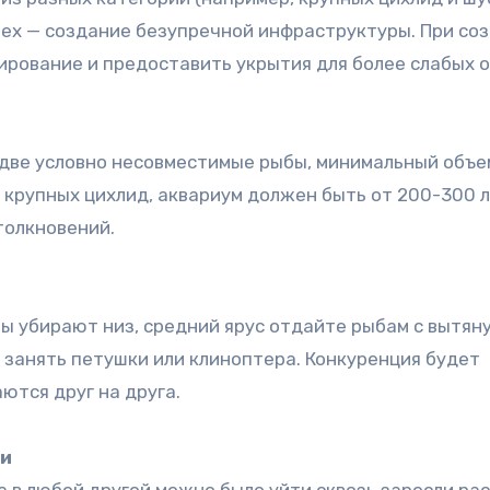
спех — создание безупречной инфраструктуры. При со
рование и предоставить укрытия для более слабых 
ы две условно несовместимые рыбы, минимальный объе
ре крупных цихлид, аквариум должен быть от 200-300 
толкновений.
мы убирают низ, средний ярус отдайте рыбам с вытян
т занять петушки или клиноптера. Конкуренция будет
ются друг на друга
.
ти