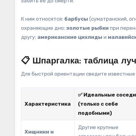
забить её до смерти
.
К ним относятся:
барбусы
(суматранский, ог
охраняющие дно;
золотые рыбки
при перен
другу;
американские цихлиды
и
малавийс
📋 Шпаргалка: таблица лу
Для быстрой ориентации сведите известные 
✅ Идеальные сосед
Характеристика
(только с себе
подобными)
Другие крупные
Хищники и