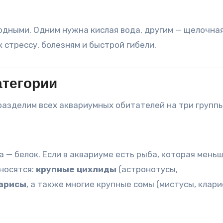
одными. Одним нужна кислая вода, другим — щелочная
 стрессу, болезням и быстрой гибели
.
атегории
разделим всех аквариумных обитателей на три группы
 — белок. Если в аквариуме есть рыба, которая меньш
тносятся:
крупные цихлиды
(астронотусы,
арисы
, а также многие крупные сомы (мистусы, клари