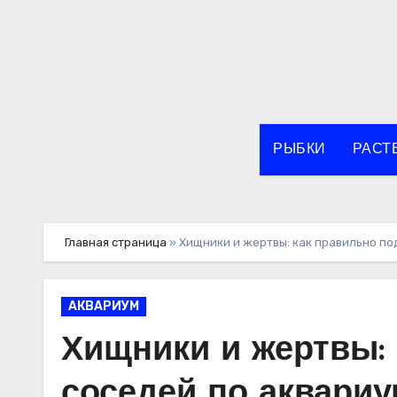
Перейти
к
содержимому
РЫБКИ
РАСТ
Главная страница
»
Хищники и жертвы: как правильно по
АКВАРИУМ
Хищники и жертвы:
соседей по аквариу