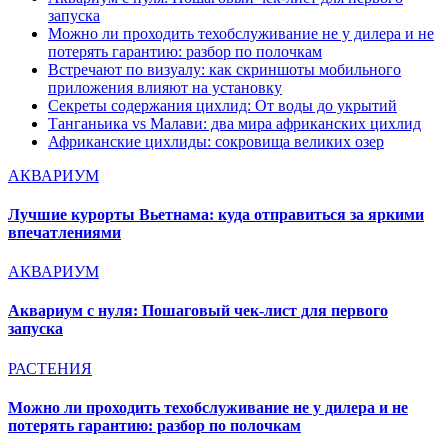
запуска
Можно ли проходить техобслуживание не у дилера и не
потерять гарантию: разбор по полочкам
Встречают по визуалу: как скриншоты мобильного
приложения влияют на установку
Секреты содержания цихлид: От воды до укрытий
Танганьика vs Малави: два мира африканских цихлид
Африканские цихлиды: сокровища великих озер
АКВАРИУМ
Лучшие курорты Вьетнама: куда отправиться за яркими
впечатлениями
АКВАРИУМ
Аквариум с нуля: Пошаговый чек-лист для первого
запуска
РАСТЕНИЯ
Можно ли проходить техобслуживание не у дилера и не
потерять гарантию: разбор по полочкам