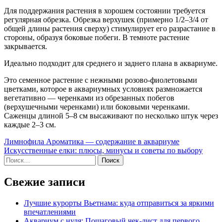
Для поддержания растения в хорошем состоянии требуется
регулярная обрезка. Обрезка верхушек (примерно 1/2–3/4 от
общей длины растения сверху) стимулирует его разрастание в
стороны, образуя боковые побеги. В темноте растение
закрывается.
Идеально подходит для среднего и заднего плана в аквариуме.
Это семенное растение с нежными розово-фиолетовыми
цветками, которое в аквариумных условиях размножается
вегетативно — черенками из обрезанных побегов
(верхушечными черенками) или боковыми черенками.
Саженцы длиной 5–8 см высаживают по несколько штук через
каждые 2–3 см.
Навигация
Лимнофила Ароматика — содержание в аквариуме
Искусственные елки: плюсы, минусы и советы по выбору
по
Найти:
записям
Свежие записи
Лучшие курорты Вьетнама: куда отправиться за яркими
впечатлениями
Аквариум с нуля: Пошаговый чек-лист для первого