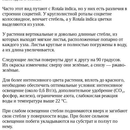
Часто этот вид путают с Rotala indica, но у них есть различия в
строении соцветий. У круглолистной роталы соцветие
колосовидное, венчает стебель, а у Rotala indica цветки
выделяются из узлов.
У растения вертикальные и довольно длинные стебли, из
которых выходят мягкие листья, расположенные попарно от
каждого узла. Листья круглые и полностью погружены в воду,
а их длина увеличивается.
Следующие листья повернуты друг к другу на 90 градусов.
Их окраска изменчива: сверху они зелёные, а снизу — ржаво-
зелёные.
Для более интенсивного цвета растения, вплоть до красного,
необходимо обеспечить оптимальные условия: интенсивное
освещение (около 0,6 Вт/л), дополнительное удобрение (CO₂,
фосфор, железо), ограничение азота, слабокислая реакция
воды и температура выше 22 °C.
При слабом освещении стебли поднимаются вверх и загибают
свои стебли у поверхности воды. При более сильном
освещении побеги укладываются на субстрат и ползут по
нему.