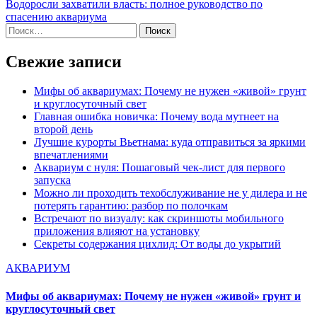
Водоросли захватили власть: полное руководство по
записям
спасению аквариума
Найти:
Свежие записи
Мифы об аквариумах: Почему не нужен «живой» грунт
и круглосуточный свет
Главная ошибка новичка: Почему вода мутнеет на
второй день
Лучшие курорты Вьетнама: куда отправиться за яркими
впечатлениями
Аквариум с нуля: Пошаговый чек-лист для первого
запуска
Можно ли проходить техобслуживание не у дилера и не
потерять гарантию: разбор по полочкам
Встречают по визуалу: как скриншоты мобильного
приложения влияют на установку
Секреты содержания цихлид: От воды до укрытий
АКВАРИУМ
Мифы об аквариумах: Почему не нужен «живой» грунт и
круглосуточный свет