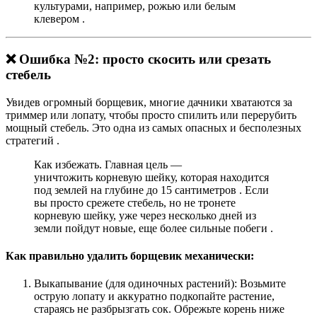
культурами, например, рожью или белым
клевером
.
❌ Ошибка №2: просто скосить или срезать
стебель
Увидев огромный борщевик, многие дачники хватаются за
триммер или лопату, чтобы просто спилить или перерубить
мощный стебель. Это одна из самых опасных и бесполезных
стратегий
.
Как избежать.
Главная цель —
уничтожить
корневую шейку
, которая находится
под землей на глубине до 15 сантиметров
. Если
вы просто срежете стебель, но не тронете
корневую шейку, уже через несколько дней из
земли пойдут новые, еще более сильные побеги
.
Как правильно удалить борщевик механически:
Выкапывание (для одиночных растений):
Возьмите
острую лопату и аккуратно подкопайте растение,
стараясь не разбрызгать сок. Обрежьте корень
ниже