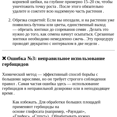
корневой шейки
, на глубине примерно 15–20 см, чтобы
уничтожить точку роста
. После этого обязательно
удалите и сожгите всю надземную часть растения
.
Обрезка соцветий:
Если вы опоздали, и на растении уже
появились бутоны или цветы, единственный выход
—
обрезать зонтики до созревания семян
. Делать это
нужно до того, как семена начнут осыпаться. Срезанные
зонтики необходимо немедленно сжечь
. Эту процедуру
проводят двукратно с интервалом в две недели
.
❌ Ошибка №3: неправильное использование
гербицидов
Химический метод — эффективный способ борьбы с
большими зарослями, но он требует строгого соблюдения
правил
. Самая частая ошибка здесь — использование
гербицидов в неправильной дозировке или в неподходящее
время
.
Как избежать.
Для обработки больших площадей
применяют гербициды на
основе
глифосата
(например, «Раундап»,
«Глифос», «Спрут»)
. Обрабатывать нужно