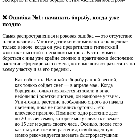
❌ Ошибка №1: начинать борьбу, когда уже
поздно
Самая распространенная и роковая ошибка — это отсутствие
планирования
. Многие дачники вспоминают о борщевике
только в июле, когда он уже превратился в гигантский
«зонтик» высотой в несколько метров
. В этот момент
бороться с ним уже крайне сложно и практически бесполезно:
растение сформировало семена, которые вот-вот разлетятся по
всему участку и за его пределы
.
Как избежать.
Начинайте борьбу ранней весной,
как только сойдет снег — в апреле-мае
. Когда
борщевик только появляется из земли в виде
небольшой розетки листьев, он наиболее уязвим
.
Уничтожать растение необходимо
строго до начала
цветения
, пока не появились бутоны
. Это
ключевое правило. Помните: одно растение дает
до 20 тысяч семян, которые могут лежать в земле
до 15 лет и ждать своего часа
. Осенью, после того
как вы уничтожили растения, освобожденную
землю рекомендуется засевать быстрорастущими