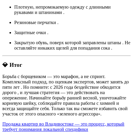
Плотную, непромокаемую одежду с длинными
рукавами и штанинами
.
Резиновые перчатки
.
Защитные очки
.
Закрытую обувь, поверх которой заправлены штаны
. Не
оставляйте никаких щелей для попадания сока
.
💎 Итог
Борьба с борщевиком — это марафон, а не спринт.
Комплексный подход, по оценкам экспертов, может занять до
пяти лет
. Но помните: с 2026 года бездействие обходится
дорого
, и лучшая стратегия — это действовать на
опережение. Начинайте борьбу ранней весной, уничтожайте
корневую шейку, соблюдайте правила работы с химией и
всегда защищайте себя. Только так вы сможете избавить свой
участок от этого опасного «зеленого агрессора».
Навигация
Продажа квартир во Владивостоке — это процесс, который
требует понимания локальной специфики
по