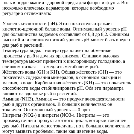
роль в поддержании здоровой среды для флоры и фауны. Вот
несколько ключевых параметров, которые необходимо
регулярно отслеживать:
Уровень кислотности (pH). Этот показатель отражает
кислотно-щелочной баланс воды. Оптимальный уровень pH
для большинства водоёмов составляет от 6,8 до 8,2. Слишком
высокий или слишком низкий уровень pH может быть вреден
для рыб и растений.
Температура воды. Температура влияет на обменные
процессы у рыб и других организмов. Слишком высокая
температура может привести к кислородному голоданию, а
слишком низкая — замедлить метаболизм рыб.
Жёсткость воды (GH и KH). Общая жёсткость (GH) — это
показатель содержания минералов, в основном кальция и
магния, в воде. Карбонатная жёсткость (KH) — это показатель
способности воды стабилизировать pH. Оба эти параметра
влияют на здоровье рыб и растений.
Аммиак (NH3). Аммиак — это продукт жизнедеятельности
рыб и других организмов. В больших количествах он
токсичен. Оптимальный уровень — 0 ppm.
Нитриты (NO2-) и нитраты (NO3-). Нитриты — это
промежуточный продукт азотного цикла, который токсичен
для рыб. Нитраты менее токсичны, но в больших количествах
могут вызвать проблемы, такие как цветение воды.