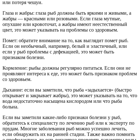
или потеря чешуи.
Глаза и жабры: глаза рыб должны быть яркими и живыми, а
жабры — красными или розовыми. Если глаза мутные,
опухшие или кровоточат, а жабры имеют неестественный
цвет, это может указывать на проблемы со здоровьем.
Помет: обратите внимание на то, как выглядит помет рыб.
Если он необычный, например, белый и эластичный, или
если у рыб проблемы с дефекацией, это может быть
признаком болезни.
Кормление: рыбы должны регулярно питаться. Если они не
проявляют интереса к еде, это может быть признаком проблем
со здоровьем.
Дыхание: если вы заметили, что рыба «задыхается» (быстро
открывает и закрывает жабры), это может указывать на то, что
вода недостаточно насыщена кислородом или что рыба
больна.
Если вы заметили какие-либо признаки болезни у рыб,
обратитесь к специалисту по лечению рыб или к эксперту по
прудам. Многие заболевания рыб можно успешно лечить,
если обнаружить их на ранней стадии. Также важно помнить
о профилактике, то есть регулярно проверять параметры воды,