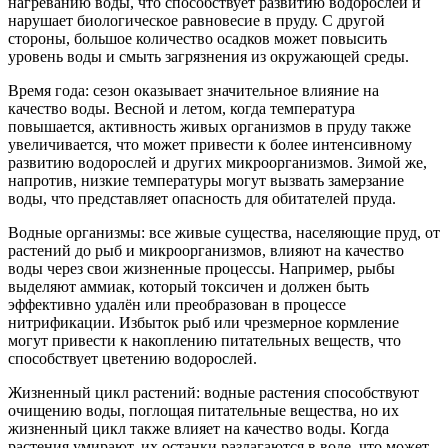
нагреванию воды, что способствует развитию водорослей и
нарушает биологическое равновесие в пруду. С другой
стороны, большое количество осадков может повысить
уровень воды и смыть загрязнения из окружающей среды.
Время года: сезон оказывает значительное влияние на
качество воды. Весной и летом, когда температура
повышается, активность живых организмов в пруду также
увеличивается, что может привести к более интенсивному
развитию водорослей и других микроорганизмов. Зимой же,
напротив, низкие температуры могут вызвать замерзание
воды, что представляет опасность для обитателей пруда.
Водные организмы: все живые существа, населяющие пруд, от
растений до рыб и микроорганизмов, влияют на качество
воды через свои жизненные процессы. Например, рыбы
выделяют аммиак, который токсичен и должен быть
эффективно удалён или преобразован в процессе
нитрификации. Избыток рыб или чрезмерное кормление
могут привести к накоплению питательных веществ, что
способствует цветению водорослей.
Жизненный цикл растений: водные растения способствуют
очищению воды, поглощая питательные вещества, но их
жизненный цикл также влияет на качество воды. Когда
растения умирают, их останки разлагаются в воде, что может