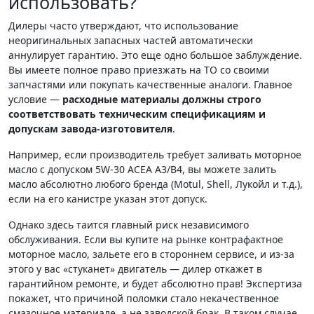
использовать?
Дилеры часто утверждают, что использование
неоригинальных запасных частей автоматически
аннулирует гарантию. Это еще одно большое заблуждение.
Вы имеете полное право приезжать на ТО со своими
запчастями или покупать качественные аналоги. Главное
условие —
расходные материалы должны строго
соответствовать техническим спецификациям и
допускам завода-изготовителя
.
Например, если производитель требует заливать моторное
масло с допуском 5W-30 ACEA A3/B4, вы можете залить
масло абсолютно любого бренда (Motul, Shell, Лукойл и т.д.),
если на его канистре указан этот допуск.
Однако здесь таится главный риск независимого
обслуживания. Если вы купите на рынке контрафактное
моторное масло, зальете его в стороннем сервисе, и из-за
этого у вас «стуканет» двигатель — дилер откажет в
гарантийном ремонте, и будет абсолютно прав! Экспертиза
покажет, что причиной поломки стало некачественное
смазочное материале, а не заводской брак. В таком случае