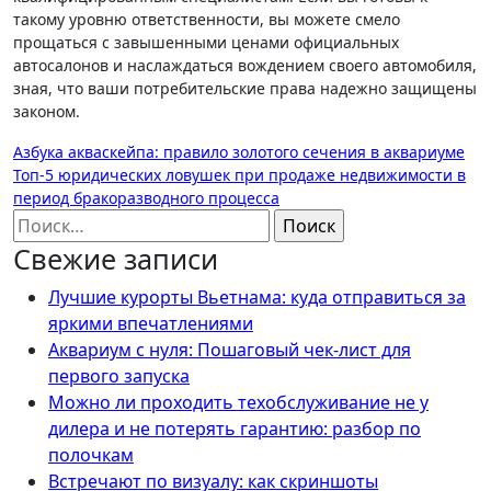
такому уровню ответственности, вы можете смело
прощаться с завышенными ценами официальных
автосалонов и наслаждаться вождением своего автомобиля,
зная, что ваши потребительские права надежно защищены
законом.
Навигация
Азбука акваскейпа: правило золотого сечения в аквариуме
Топ-5 юридических ловушек при продаже недвижимости в
по
период бракоразводного процесса
записям
Найти:
Свежие записи
Лучшие курорты Вьетнама: куда отправиться за
яркими впечатлениями
Аквариум с нуля: Пошаговый чек-лист для
первого запуска
Можно ли проходить техобслуживание не у
дилера и не потерять гарантию: разбор по
полочкам
Встречают по визуалу: как скриншоты