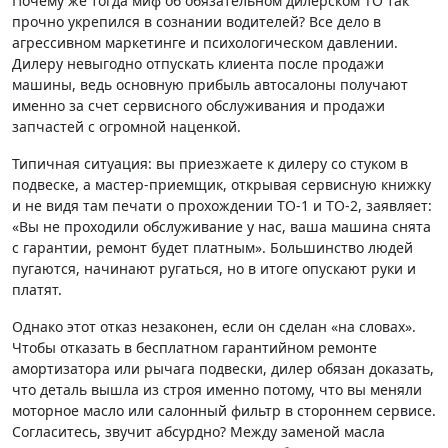
Почему же тогда миф об обязательном дилерском ТО так
прочно укрепился в сознании водителей? Все дело в
агрессивном маркетинге и психологическом давлении.
Дилеру невыгодно отпускать клиента после продажи
машины, ведь основную прибыль автосалоны получают
именно за счет сервисного обслуживания и продажи
запчастей с огромной наценкой.
Типичная ситуация: вы приезжаете к дилеру со стуком в
подвеске, а мастер-приемщик, открывая сервисную книжку
и не видя там печати о прохождении ТО-1 и ТО-2, заявляет:
«Вы не проходили обслуживание у нас, ваша машина снята
с гарантии, ремонт будет платным». Большинство людей
пугаются, начинают ругаться, но в итоге опускают руки и
платят.
Однако этот отказ незаконен, если он сделан «на словах».
Чтобы отказать в бесплатном гарантийном ремонте
амортизатора или рычага подвески, дилер обязан доказать,
что деталь вышла из строя именно потому, что вы меняли
моторное масло или салонный фильтр в стороннем сервисе.
Согласитесь, звучит абсурдно? Между заменой масла